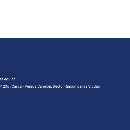
es.edu.co
 -123s , Cajicá - Vereda Canelón, Sector Rincón de las Viudas