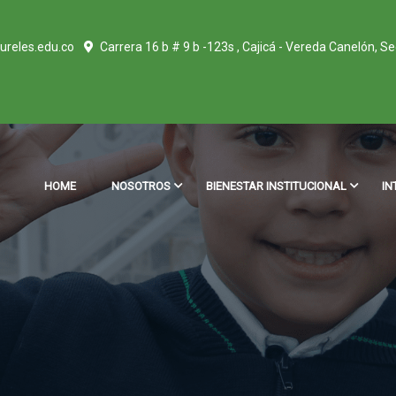
ureles.edu.co
Carrera 16 b # 9 b -123s , Cajicá - Vereda Canelón, S
HOME
NOSOTROS
BIENESTAR INSTITUCIONAL
IN