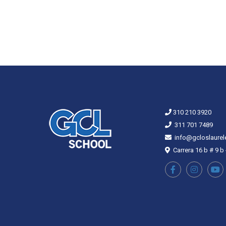
310 210 3920
311 701 7489
info@gcloslaurel
Carrera 16 b # 9 b