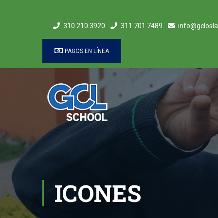
310 210 3920
311 701 7489
info@gclosla
PAGOS EN LÍNEA
ICONES