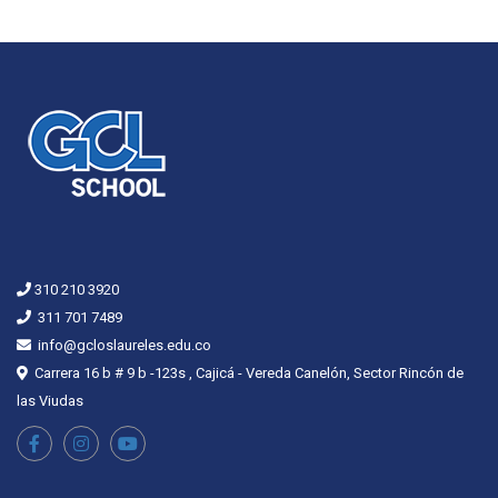
310 210 3920
311 701 7489
info@gcloslaureles.edu.co
Carrera 16 b # 9 b -123s , Cajicá - Vereda Canelón, Sector Rincón de
las Viudas