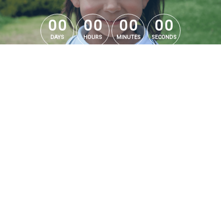
0
0
0
0
0
0
0
0
0
0
0
0
0
0
0
0
DAYS
HOURS
MINUTES
SECONDS