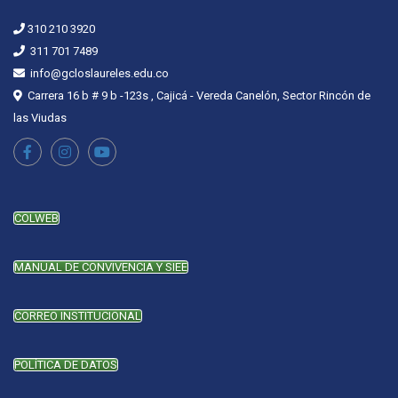
310 210 3920
311 701 7489
info@gcloslaureles.edu.co
Carrera 16 b # 9 b -123s , Cajicá - Vereda Canelón, Sector Rincón de
las Viudas
COLWEB
MANUAL DE CONVIVENCIA Y SIEE
CORREO INSTITUCIONAL
POLÍTICA DE DATOS