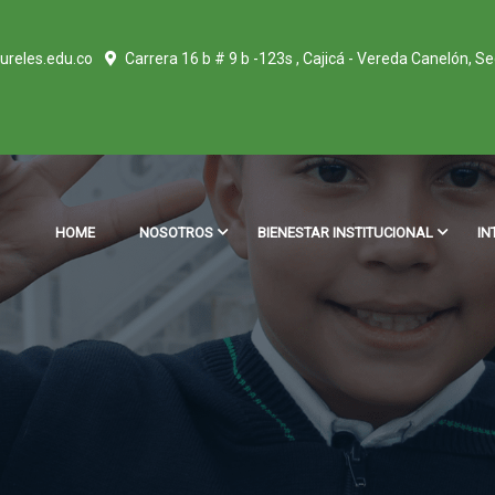
ureles.edu.co
Carrera 16 b # 9 b -123s , Cajicá - Vereda Canelón, S
HOME
NOSOTROS
BIENESTAR INSTITUCIONAL
IN