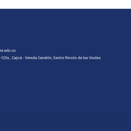
es.edu.co
 -123s , Cajicá - Vereda Canelón, Sector Rincón de las Viudas