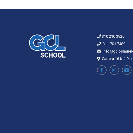
310 210 3920
311 701 7489
info@gcloslaurel
Carrera 16 b # 9 b