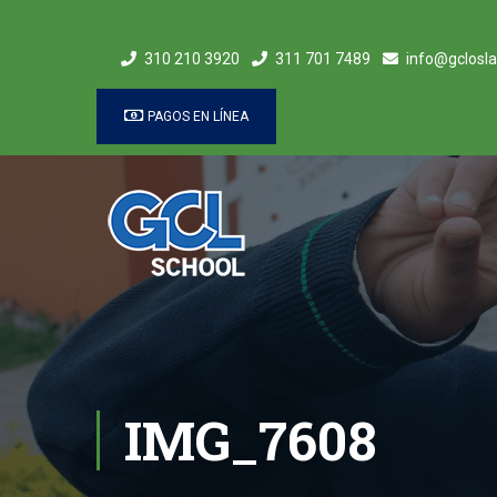
310 210 3920
311 701 7489
info@gclosla
PAGOS EN LÍNEA
IMG_7608