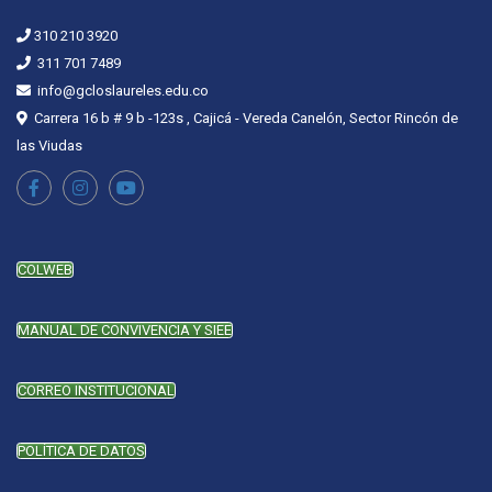
310 210 3920
311 701 7489
info@gcloslaureles.edu.co
Carrera 16 b # 9 b -123s , Cajicá - Vereda Canelón, Sector Rincón de
las Viudas
COLWEB
MANUAL DE CONVIVENCIA Y SIEE
CORREO INSTITUCIONAL
POLÍTICA DE DATOS