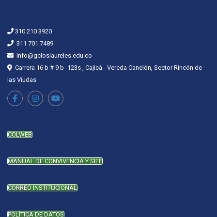
310 210 3920
311 701 7489
info@gcloslaureles.edu.co
Carrera 16 b # 9 b -123s , Cajicá - Vereda Canelón, Sector Rincón de
las Viudas
COLWEB
MANUAL DE CONVIVENCIA Y SIEE
CORREO INSTITUCIONAL
POLÍTICA DE DATOS