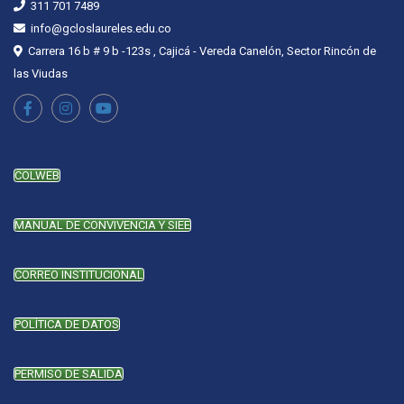
311 701 7489
info@gcloslaureles.edu.co
Carrera 16 b # 9 b -123s , Cajicá - Vereda Canelón, Sector Rincón de
las Viudas
COLWEB
MANUAL DE CONVIVENCIA Y SIEE
CORREO INSTITUCIONAL
POLÍTICA DE DATOS
PERMISO DE SALIDA