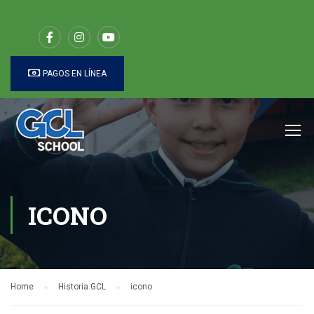
PAGOS EN LÍNEA
ICONO
Home
Historia GCL
icono