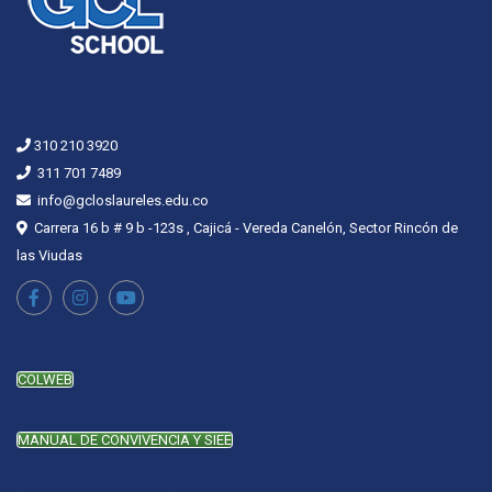
310 210 3920
311 701 7489
info@gcloslaureles.edu.co
Carrera 16 b # 9 b -123s , Cajicá - Vereda Canelón, Sector Rincón de
las Viudas
COLWEB
MANUAL DE CONVIVENCIA Y SIEE