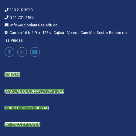
310 210 3920
311 701 7489
info@gcloslaureles.edu.co
Carrera 16 b # 9 b -123s , Cajicá - Vereda Canelón, Sector Rincón de
las Viudas
COLWEB
MANUAL DE CONVIVENCIA Y SIEE
CORREO INSTITUCIONAL
POLÍTICA DE DATOS