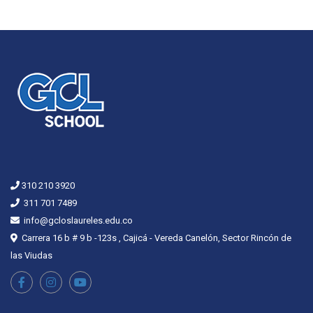
310 210 3920
311 701 7489
info@gcloslaureles.edu.co
Carrera 16 b # 9 b -123s , Cajicá - Vereda Canelón, Sector Rincón de
las Viudas