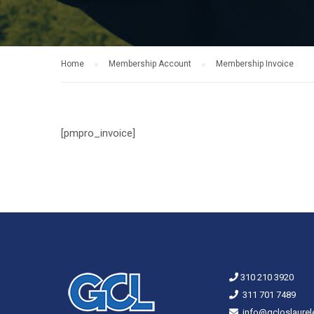
Home
Membership Account
Membership Invoice
[pmpro_invoice]
310 210 3920
311 701 7489
info@gcloslaurel