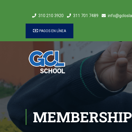
310 210 3920
311 701 7489
info@gclosla
PAGOS EN LÍNEA
MEMBERSHIP 