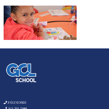
310 210 3920
311 701 7489