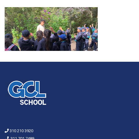
310 210 3920
311 701 7489