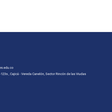
es.edu.co
 -123s , Cajicá - Vereda Canelón, Sector Rincón de las Viudas