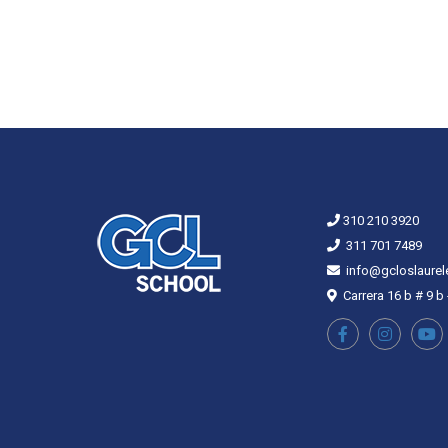
310 210 3920
311 701 7489
info@gcloslaurel
Carrera 16 b # 9 b