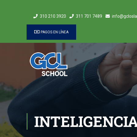
310 210 3920
311 701 7489
info@gclosla
PAGOS EN LÍNEA
INTELIGENCI