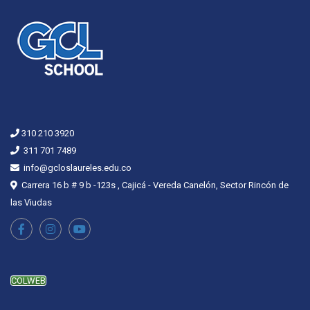
310 210 3920
311 701 7489
info@gcloslaureles.edu.co
Carrera 16 b # 9 b -123s , Cajicá - Vereda Canelón, Sector Rincón de
las Viudas
COLWEB