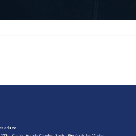
es.edu.co
 -123s , Cajicá - Vereda Canelón, Sector Rincón de las Viudas