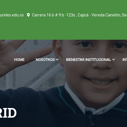
ureles.edu.co
Carrera 16 b # 9 b -123s , Cajicá - Vereda Canelón, S
HOME
NOSOTROS
BIENESTAR INSTITUCIONAL
IN
RID