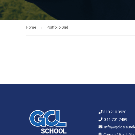
Home
Portfolio Grid
310 210 3920
311 701 7489
info@gcloslaurel
Carrera 16 b # 9 b