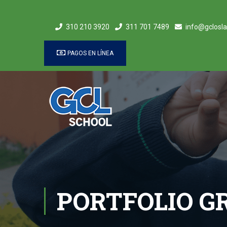
310 210 3920
311 701 7489
info@gclosla
PAGOS EN LÍNEA
PORTFOLIO G