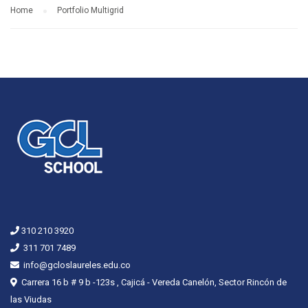
Home
Portfolio Multigrid
310 210 3920
311 701 7489
info@gcloslaureles.edu.co
Carrera 16 b # 9 b -123s , Cajicá - Vereda Canelón, Sector Rincón de
las Viudas