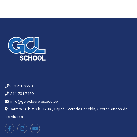
310 210 3920
311 701 7489
info@gcloslaureles.edu.co
Carrera 16 b # 9 b -123s , Cajicá - Vereda Canelón, Sector Rincón de
las Viudas