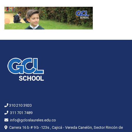
310 210 3920
311 701 7489
info@gcloslaureles.edu.co
Carrera 16 b # 9 b -123s , Cajicá - Vereda Canelón, Sector Rincón de