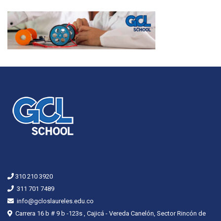
310 210 3920
311 701 7489
info@gcloslaureles.edu.co
Carrera 16 b # 9 b -123s , Cajicá - Vereda Canelón, Sector Rincón de