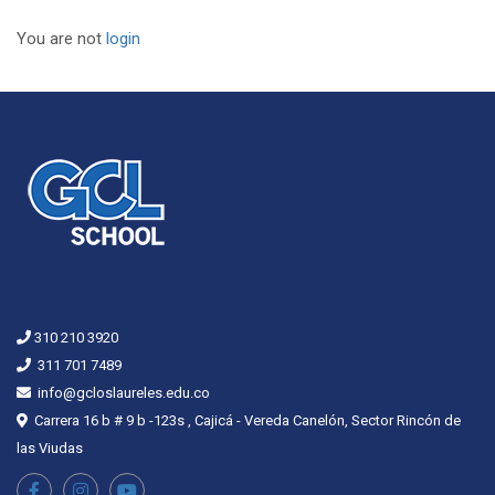
You are not
login
310 210 3920
311 701 7489
info@gcloslaureles.edu.co
Carrera 16 b # 9 b -123s , Cajicá - Vereda Canelón, Sector Rincón de
las Viudas