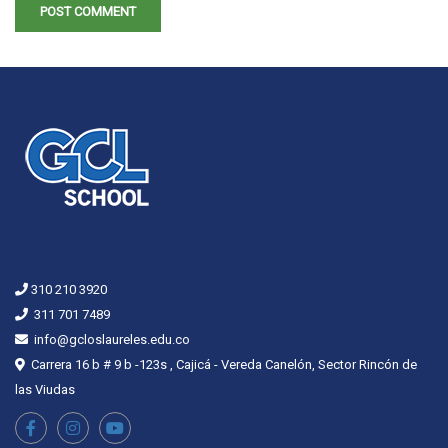
310 210 3920
311 701 7489
info@gcloslaureles.edu.co
Carrera 16 b # 9 b -123s , Cajicá - Vereda Canelón, Sector Rincón de
las Viudas