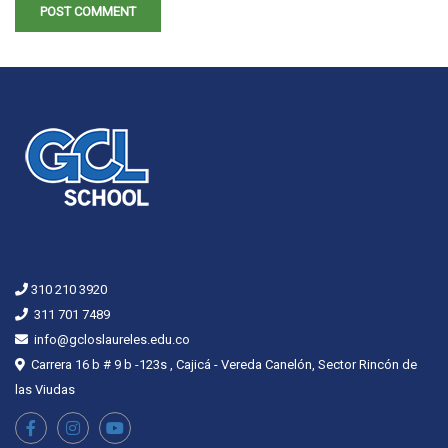
310 210 3920
311 701 7489
info@gcloslaureles.edu.co
Carrera 16 b # 9 b -123s , Cajicá - Vereda Canelón, Sector Rincón de
las Viudas