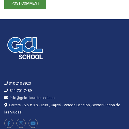
310 210 3920
311 701 7489
info@gcloslaureles.edu.co
Carrera 16 b # 9 b -123s , Cajicá - Vereda Canelón, Sector Rincón de
las Viudas