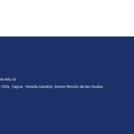
es.edu.co
 -123s , Cajicá - Vereda Canelón, Sector Rincón de las Viudas