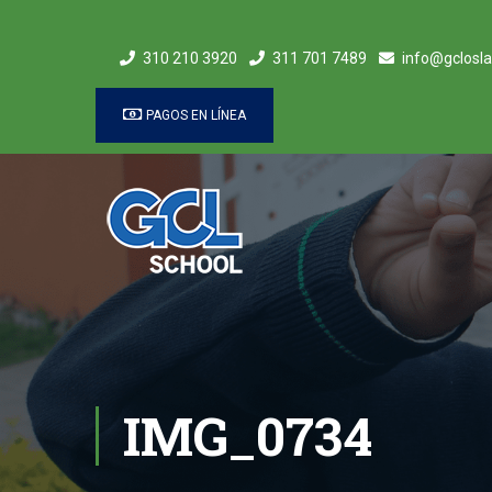
310 210 3920
311 701 7489
info@gclosla
PAGOS EN LÍNEA
IMG_0734