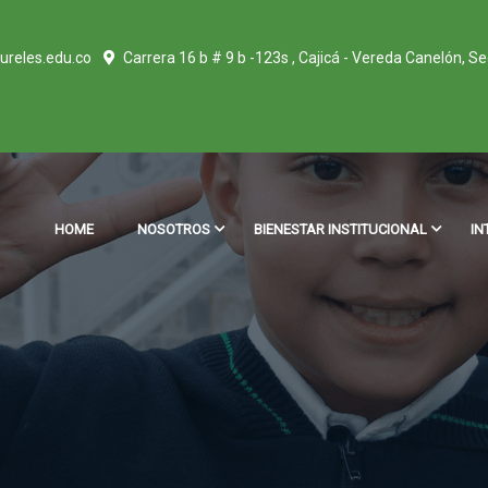
ureles.edu.co
Carrera 16 b # 9 b -123s , Cajicá - Vereda Canelón, S
HOME
NOSOTROS
BIENESTAR INSTITUCIONAL
IN