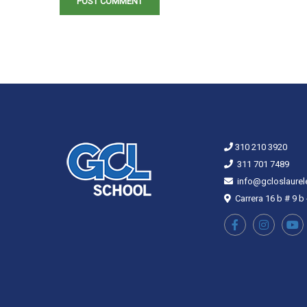
310 210 3920
311 701 7489
info@gcloslaurel
Carrera 16 b # 9 b