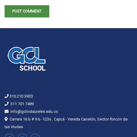
310 210 3920
311 701 7489
info@gcloslaureles.edu.co
Carrera 16 b # 9 b -123s , Cajicá - Vereda Canelón, Sector Rincón de
las Viudas