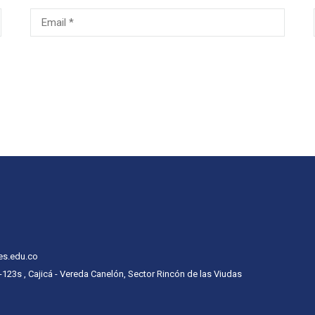
es.edu.co
 -123s , Cajicá - Vereda Canelón, Sector Rincón de las Viudas