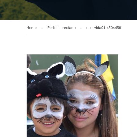
Home
Perfil Laureciano
con_vida01-450×450