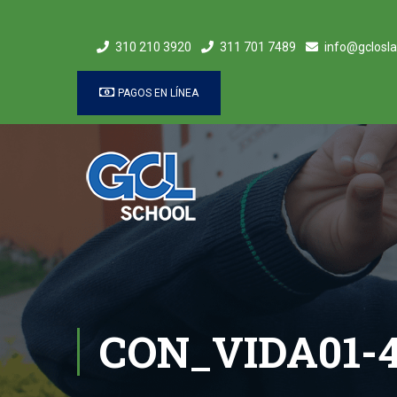
310 210 3920
311 701 7489
info@gclosla
PAGOS EN LÍNEA
CON_VIDA01-4