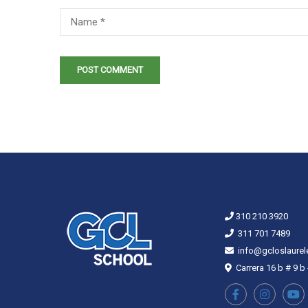
310 210 3920
311 701 7489
info@gcloslaurel
Carrera 16 b # 9 b