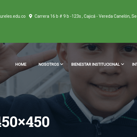
ureles.edu.co
Carrera 16 b # 9 b -123s , Cajicá - Vereda Canelón, S
HOME
NOSOTROS
BIENESTAR INSTITUCIONAL
IN
50×450