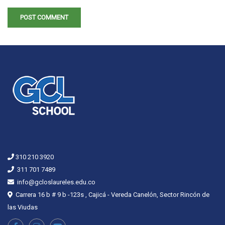
310 210 3920
311 701 7489
info@gcloslaureles.edu.co
Carrera 16 b # 9 b -123s , Cajicá - Vereda Canelón, Sector Rincón de
las Viudas