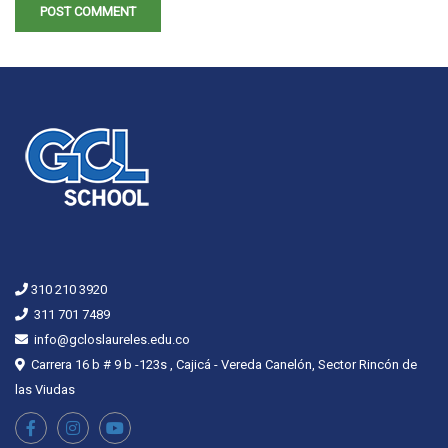
310 210 3920
311 701 7489
info@gcloslaureles.edu.co
Carrera 16 b # 9 b -123s , Cajicá - Vereda Canelón, Sector Rincón de
las Viudas