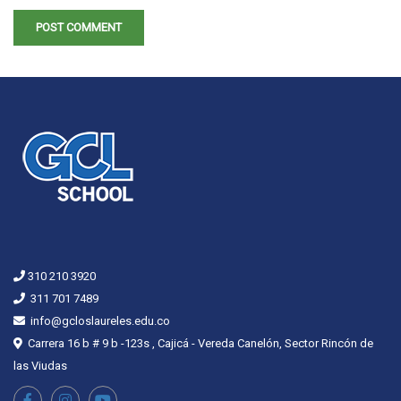
310 210 3920
311 701 7489
info@gcloslaureles.edu.co
Carrera 16 b # 9 b -123s , Cajicá - Vereda Canelón, Sector Rincón de
las Viudas