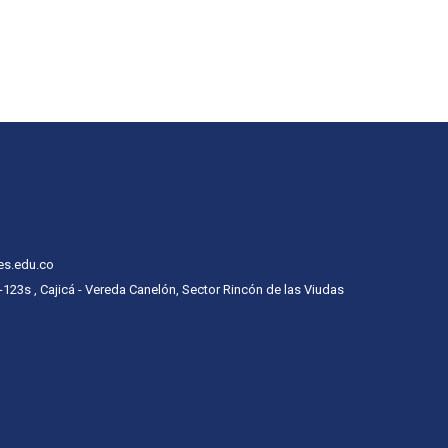
es.edu.co
 -123s , Cajicá - Vereda Canelón, Sector Rincón de las Viudas