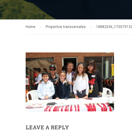
Home
Proyectos transversales
18882036_17057913
LEAVE A REPLY