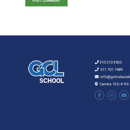
310 210 3920
311 701 7489
info@gcloslaurel
Carrera 16 b # 9 b