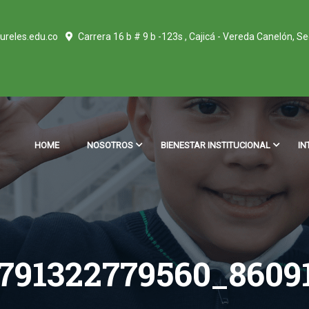
ureles.edu.co
Carrera 16 b # 9 b -123s , Cajicá - Vereda Canelón, S
HOME
NOSOTROS
BIENESTAR INSTITUCIONAL
IN
5791322779560_8609