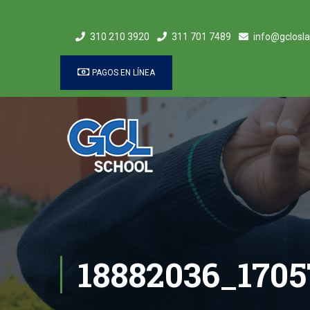
310 210 3920
311 701 7489
info@gclosla
PAGOS EN LÍNEA
18882036_170