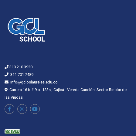
310 210 3920
311 701 7489
info@gcloslaureles.edu.co
Carrera 16 b # 9 b -123s , Cajicá - Vereda Canelón, Sector Rincón de
las Viudas
COLWEB