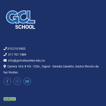
310 210 3920
311 701 7489
info@gcloslaureles.edu.co
Carrera 16 b # 9 b -123s , Cajicá - Vereda Canelón, Sector Rincón de
las Viudas
COLWEB