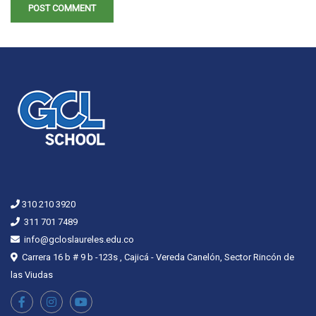
310 210 3920
311 701 7489
info@gcloslaureles.edu.co
Carrera 16 b # 9 b -123s , Cajicá - Vereda Canelón, Sector Rincón de
las Viudas