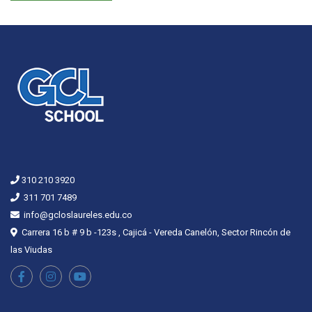
310 210 3920
311 701 7489
info@gcloslaureles.edu.co
Carrera 16 b # 9 b -123s , Cajicá - Vereda Canelón, Sector Rincón de
las Viudas