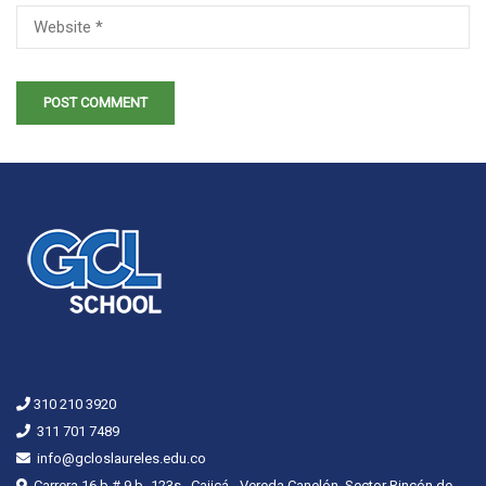
310 210 3920
311 701 7489
info@gcloslaureles.edu.co
Carrera 16 b # 9 b -123s , Cajicá - Vereda Canelón, Sector Rincón de