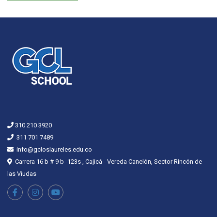
310 210 3920
311 701 7489
info@gcloslaureles.edu.co
Carrera 16 b # 9 b -123s , Cajicá - Vereda Canelón, Sector Rincón de
las Viudas