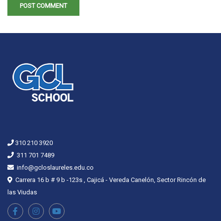
310 210 3920
311 701 7489
info@gcloslaureles.edu.co
Carrera 16 b # 9 b -123s , Cajicá - Vereda Canelón, Sector Rincón de
las Viudas