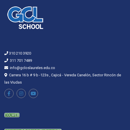
310 210 3920
311 701 7489
info@gcloslaureles.edu.co
Carrera 16 b # 9 b -123s , Cajicá - Vereda Canelón, Sector Rincón de
las Viudas
COLWEB