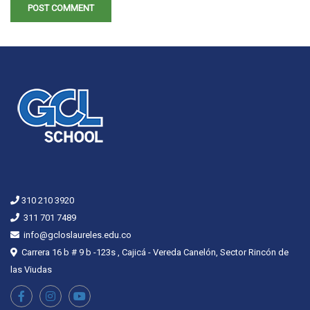
310 210 3920
311 701 7489
info@gcloslaureles.edu.co
Carrera 16 b # 9 b -123s , Cajicá - Vereda Canelón, Sector Rincón de
las Viudas