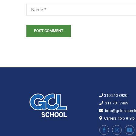
310 210 3920
311 701 7489
info@gcloslaurel
Carrera 16 b # 9 b