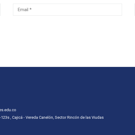
es.edu.co
 -123s , Cajicá - Vereda Canelón, Sector Rincón de las Viudas