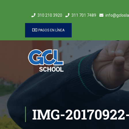
310 210 3920
311 701 7489
info@gclosla
PAGOS EN LÍNEA
IMG-2017092