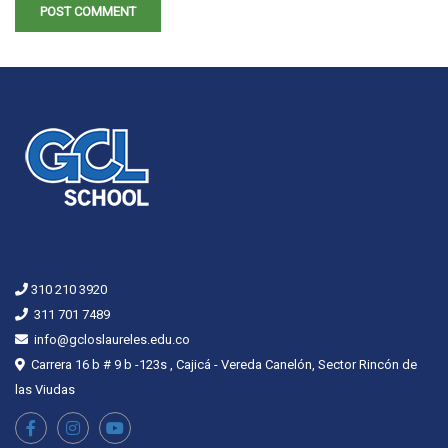
310 210 3920
311 701 7489
info@gcloslaureles.edu.co
Carrera 16 b # 9 b -123s , Cajicá - Vereda Canelón, Sector Rincón de
las Viudas