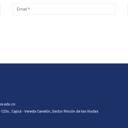
es.edu.co
 -123s , Cajicá - Vereda Canelón, Sector Rincón de las Viudas