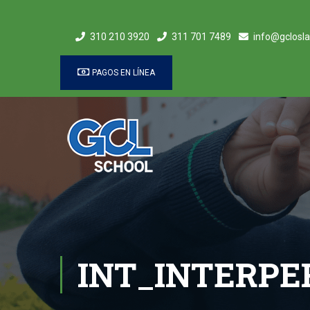
310 210 3920
311 701 7489
info@gclosla
PAGOS EN LÍNEA
INT_INTERPE