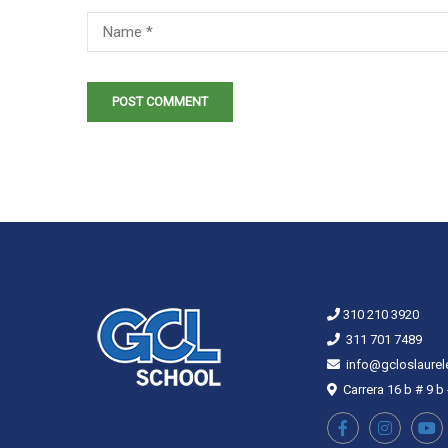
310 210 3920
311 701 7489
info@gcloslaurel
Carrera 16 b # 9 b