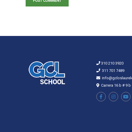
310 210 3920
311 701 7489
info@gcloslaurel
Carrera 16 b # 9 b