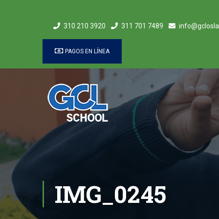
310 210 3920
311 701 7489
info@gclosla
PAGOS EN LÍNEA
IMG_0245