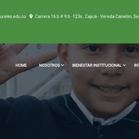
ureles.edu.co
Carrera 16 b # 9 b -123s , Cajicá - Vereda Canelón, S
HOME
NOSOTROS
BIENESTAR INSTITUCIONAL
IN