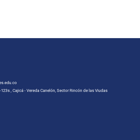
es.edu.co
 -123s , Cajicá - Vereda Canelón, Sector Rincón de las Viudas