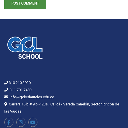
310 210 3920
311 701 7489
info@gcloslaureles.edu.co
Carrera 16 b # 9 b -123s , Cajicá - Vereda Canelón, Sector Rincón de
las Viudas