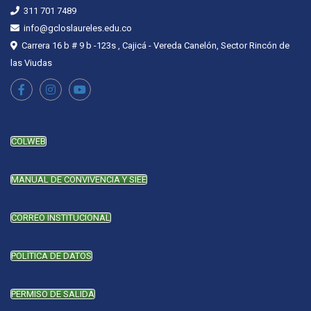
311 701 7489
info@gcloslaureles.edu.co
Carrera 16 b # 9 b -123s , Cajicá - Vereda Canelón, Sector Rincón de
las Viudas
COLWEB
MANUAL DE CONVIVENCIA Y SIEE
CORREO INSTITUCIONAL
POLÍTICA DE DATOS
PERMISO DE SALIDA