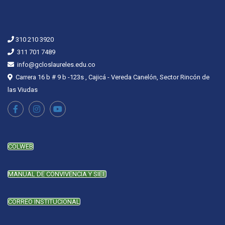
310 210 3920
311 701 7489
info@gcloslaureles.edu.co
Carrera 16 b # 9 b -123s , Cajicá - Vereda Canelón, Sector Rincón de
las Viudas
COLWEB
MANUAL DE CONVIVENCIA Y SIEE
CORREO INSTITUCIONAL