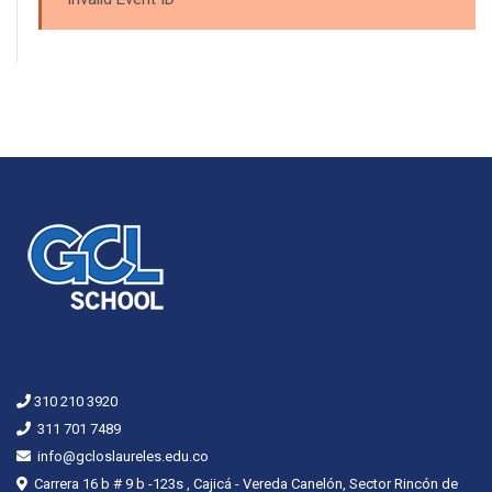
310 210 3920
311 701 7489
info@gcloslaureles.edu.co
Carrera 16 b # 9 b -123s , Cajicá - Vereda Canelón, Sector Rincón de