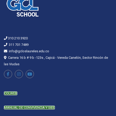
310 210 3920
311 701 7489
info@gcloslaureles.edu.co
Carrera 16 b # 9 b -123s , Cajicá - Vereda Canelón, Sector Rincón de
las Viudas
COLWEB
MANUAL DE CONVIVENCIA Y SIEE